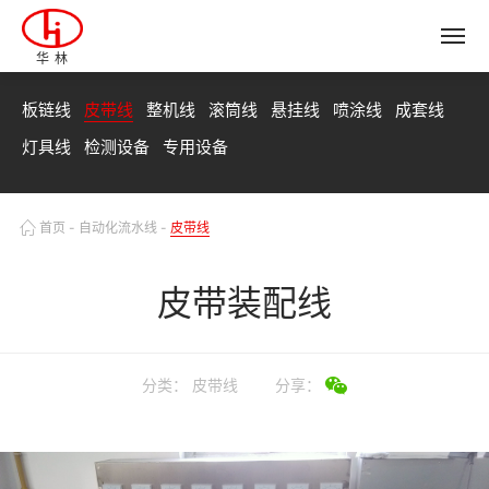
华林
板链线
皮带线
整机线
滚筒线
悬挂线
喷涂线
成套线
灯具线
检测设备
专用设备
首页
-
自动化流水线
-
皮带线
皮带装配线
分类：
皮带线
分享：